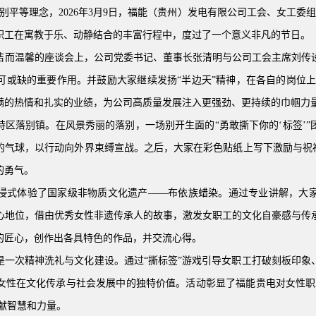
别平等理念，
2026
年
3
月
9
日，福能（贵州）发电有限公司工会、女工委组织
职工在寓教于乐、动静结合的丰富行程中，度过了一个意义非凡的节日。
洁而温馨的座谈会上，公司党委书记、董事长张清明与公司工会主席刘传
可或缺的重要作用。并鼓励大家继续发扬“半边天”精神，在各自的岗位上
满的热情和扎实的业绩，为公司高质量发展注入更强劲、更持续的巾帼力
区落别镇。在风景秀丽的落别，一场别开生面的“勇敢撕下你的‘标签’
的气球，以行动向外界束缚宣战。之后，大家在彩色贴纸上写下激励与祝福
的勇气。
浸式体验了国家级非物质文化遗产——布依族蜡染。通过专业讲解，大
心地位，借由优秀女性非遗传承人的故事，激发女职工的文化自豪感与传
的匠心，创作出各具特色的作品，并交流心得。
是一次精神洗礼与文化建设。通过“撕标签”游戏引导女职工打破刻板印象
女性在文化传承与社会发展中的独特价值。活动彰显了福能贵电对女性职
贡献智慧和力量。