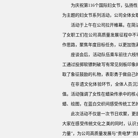
为庆祝第
116
个国际妇女节，弘扬性
为主题的妇女节系列活动，公司全体女
活动于上午在公司拉开帷幕。在简
了女职工们在公司高质量发展征程中不
作思路，聚焦年度目标任务，以更加饱
座谈会后，活动队伍乘车前往六枝特
工通过投掷软镖刺破写有常见刻板印象
取了象征鼓励的礼物，表彰勇于做自己
在非遗文化体验环节，全体人员沉
值。活动强调了女性在蜡染传承中的核
蜡、绘图，在蓝白交织间感受传统工艺
此次活动不仅是一次节日欢聚，更
大家在感受传统文化之美的同时，认识
力量”，为公司高质量发展与“贵电梦”