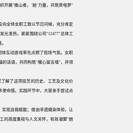
开展“推山者，‘她’力量，共筑贵电梦”
设向全体女职工致以节日问候，充分肯定
发光发热，紧紧围绕公司“
12477
”总体工
量。
”团体互动游戏率先点燃了现场气氛。女职
的话语，共同构筑“暖心留言墙”，并领
家了解了这项技艺的历史、工艺及文化价
承使命感。实践环节中，大家亲手尝试点
、实现自我赋能；借由非遗蜡染体验，让
工的高度重视与人文关怀，有效凝聚“她